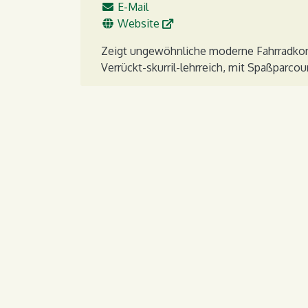
E-Mail
E-Mail
WWW
Website
Zeigt ungewöhnliche moderne Fahrradkonz
Verrückt-skurril-lehrreich, mit Spaßparcours