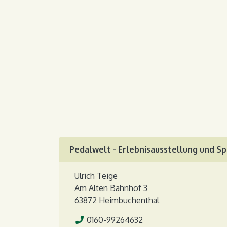
Pedalwelt - Erlebnisausstellung und S
Ulrich Teige
Am Alten Bahnhof 3
63872 Heimbuchenthal
Tel.
0160-99264632