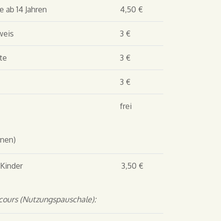
 ab 14 Jahren
4,50 €
weis
3 €
te
3 €
3 €
frei
onen)
he & Kinder
3,50 €
ours (Nutzungspauschale):