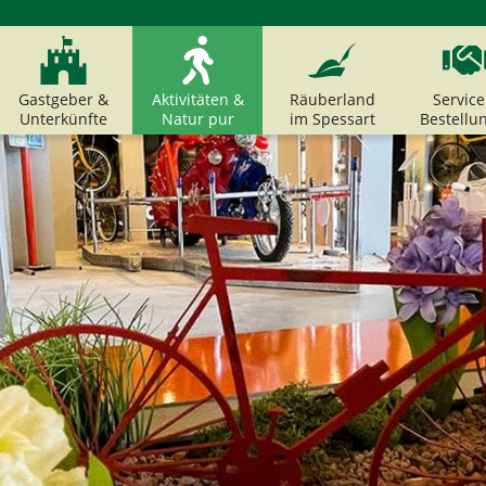
Gastgeber &
Aktivitäten &
Räuberland
Service
Unterkünfte
Natur pur
im Spessart
Bestellu