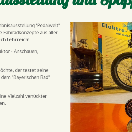
ebnisausstellung "Pedalwelt"
 Fahrradkonzepte aus aller
uch lehrreich!
faktor - Anschauen,
öchte, der testet seine
f dem "Bayerischen Rad"
ne Vielzahl verrückter
en.