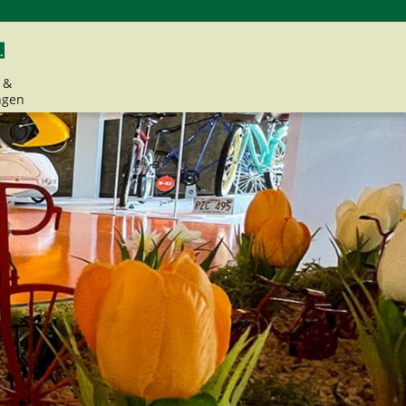
 &
ngen