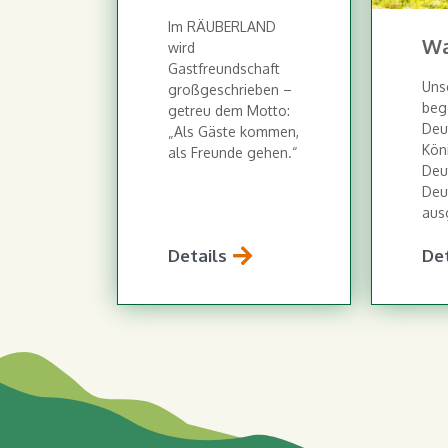
Im RÄUBERLAND
Wa
wird
Gastfreundschaft
Uns
großgeschrieben –
beg
getreu dem Motto:
Deu
„Als Gäste kommen,
Kön
als Freunde gehen.“
Deu
Deut
aus
Details
Det