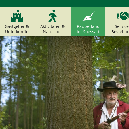
Gastgeber &
Aktivitäten &
Räuberland
Service
Unterkünfte
Natur pur
im Spessart
Bestellu