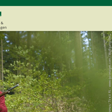
 &
ngen
© Bayerntourismus/ TV e.V. RL - www.go-images.com / Wolfgang Ehn