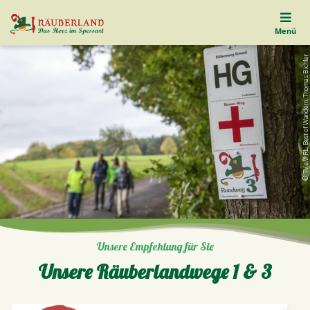
Menü
© TV e.V. RL, Best of Wandern, Thomas Bichler
Unsere Empfehlung für Sie
Unsere Räuberlandwege 1 & 3