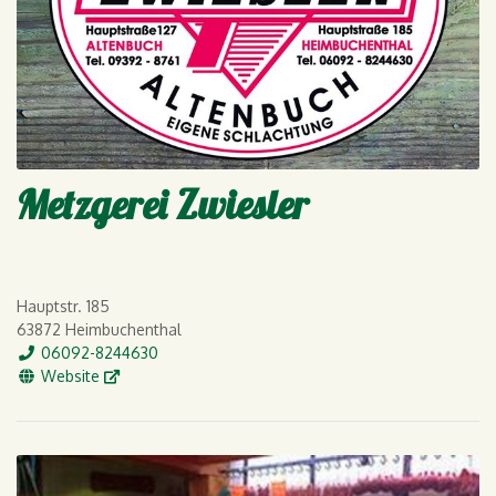
Metzgerei Zwiesler
Hauptstr. 185
63872 Heimbuchenthal
Tel.
06092-8244630
WWW
Website