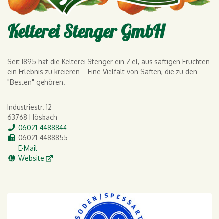
Kelterei Stenger GmbH
Seit 1895 hat die Kelterei Stenger ein Ziel, aus saftigen Früchten
ein Erlebnis zu kreieren – Eine Vielfalt von Säften, die zu den
"Besten" gehören.
Industriestr. 12
63768 Hösbach
Tel.
06021-4488844
Fax
06021-4488855
E-Mail
E-Mail
WWW
Website