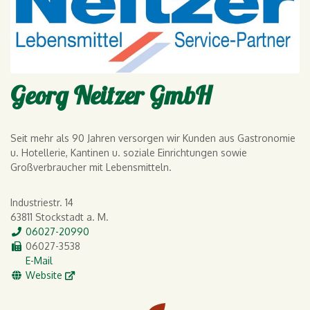
Georg Neitzer GmbH
Seit mehr als 90 Jahren versorgen wir Kunden aus Gastronomie
u. Hotellerie, Kantinen u. soziale Einrichtungen sowie
Großverbraucher mit Lebensmitteln.
Industriestr. 14
63811 Stockstadt a. M.
Tel.
06027-20990
Fax
06027-3538
E-Mail
E-Mail
WWW
Website