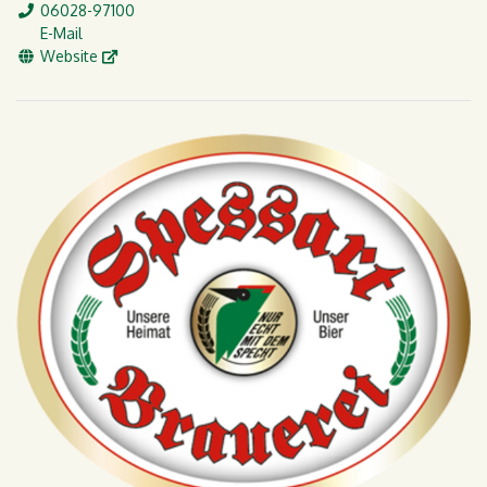
Tel.
06028-97100
E-Mail
E-Mail
WWW
Website