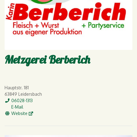
Metzgerei Berberich
Hauptstr. 181
63849 Leidersbach
Tel.
06028-1313
E-Mail
E-Mail
WWW
Website