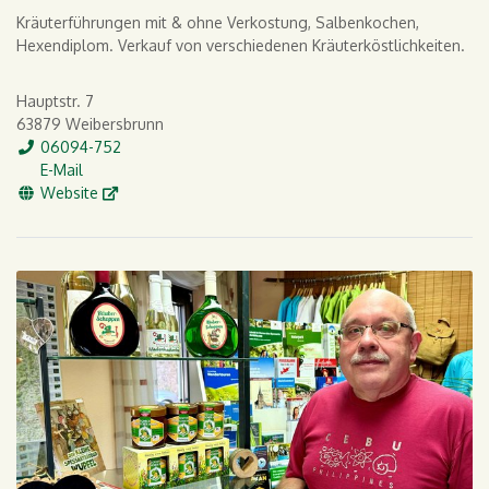
Kräuterführungen mit & ohne Verkostung, Salbenkochen,
Hexendiplom. Verkauf von verschiedenen Kräuterköstlichkeiten.
Hauptstr. 7
63879 Weibersbrunn
Tel.
06094-752
E-Mail
E-Mail
WWW
Website