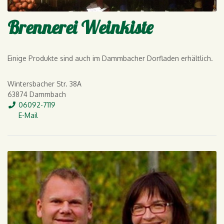
Brennerei Weinkiste
Einige Produkte sind auch im Dammbacher Dorfladen erhältlich.
Wintersbacher Str. 38A
63874 Dammbach
Tel.
06092-7119
E-Mail
E-Mail