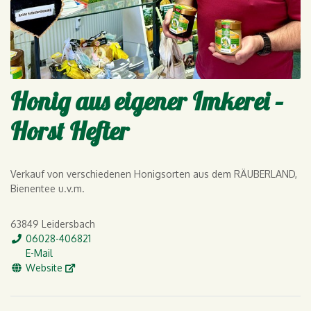
Honig aus eigener Imkerei –
Horst Hefter
Verkauf von verschiedenen Honigsorten aus dem RÄUBERLAND,
Bienentee u.v.m.
63849 Leidersbach
Tel.
06028-406821
E-Mail
E-Mail
WWW
Website