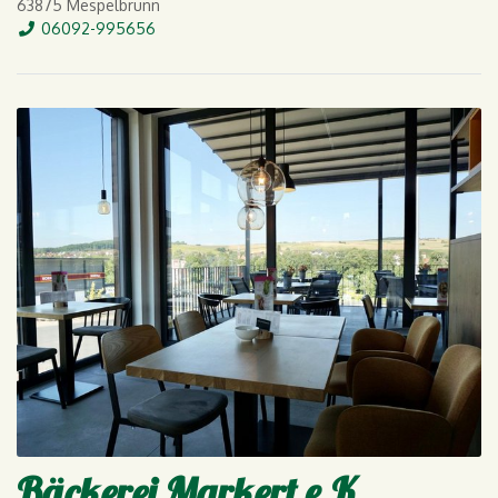
63875 Mespelbrunn
Tel.
06092-995656
Bäckerei Markert e.K.