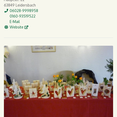
63849 Leidersbach
Tel.
06028-9998958
Mobil
0160-93519522
E-Mail
E-Mail
WWW
Website