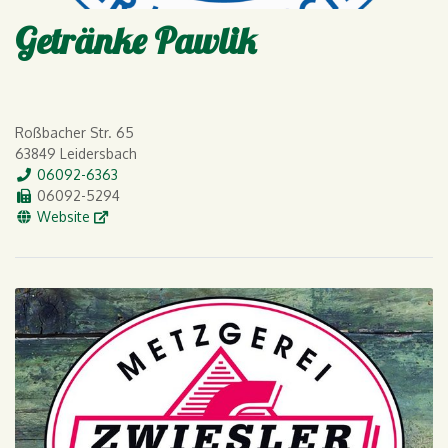
Getränke Pawlik
Roßbacher Str. 65
63849 Leidersbach
Tel.
06092-6363
Fax
06092-5294
WWW
Website