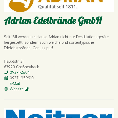
Adrian Edelbrände GmbH
Seit 1811 werden im Hause Adrian nicht nur Destillationsgeräte
hergestellt, sondern auch weiche und sortentypische
Edelobstbrände. Genuss pur!
Hauptstr. 31
63920 Großheubach
Tel.
09371-2604
Fax
09371-959910
E-Mail
E-Mail
WWW
Website