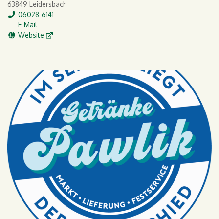
63849 Leidersbach
Tel.
06028-6141
E-Mail
E-Mail
WWW
Website