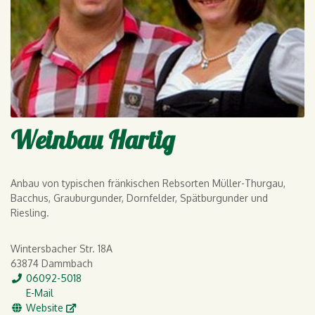
Weinbau Hartig
Anbau von typischen fränkischen Rebsorten Müller-Thurgau,
Bacchus, Grauburgunder, Dornfelder, Spätburgunder und
Riesling.
Wintersbacher Str. 18A
63874 Dammbach
Tel.
06092-5018
E-Mail
E-Mail
WWW
Website