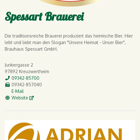
Spessart Brauerei
Die traditionsreiche Brauerei produziert das heimische Bier. Hier
lebt und liebt man den Slogan "Unsere Heimat - Unser Bier",
Brauhaus Spessart GmbH.
Junkergasse 2
97892 Kreuzwertheim
Tel.
09342-85700
Fax
09342-857040
E-Mail
E-Mail
WWW
Website