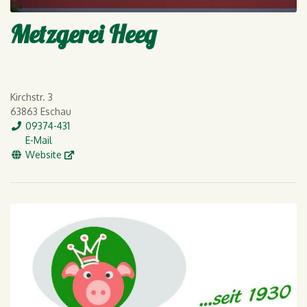
Metzgerei Heeg
Kirchstr. 3
63863 Eschau
Tel.
09374-431
E-Mail
E-Mail
WWW
Website