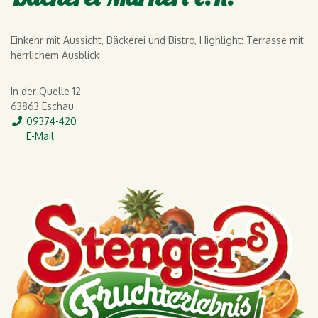
Einkehr mit Aussicht, Bäckerei und Bistro, Highlight: Terrasse mit
herrlichem Ausblick
In der Quelle 12
63863 Eschau
Tel.
09374-420
E-Mail
E-Mail