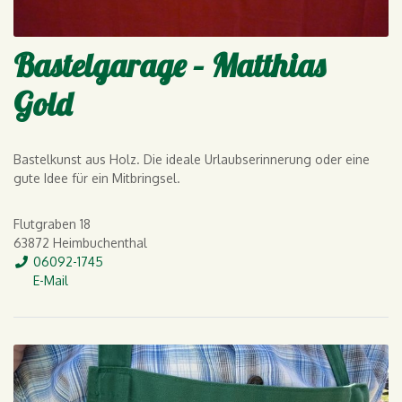
Bastelgarage – Matthias
Gold
Bastelkunst aus Holz. Die ideale Urlaubserinnerung oder eine
gute Idee für ein Mitbringsel.
Flutgraben 18
63872 Heimbuchenthal
Tel.
06092-1745
E-Mail
E-Mail