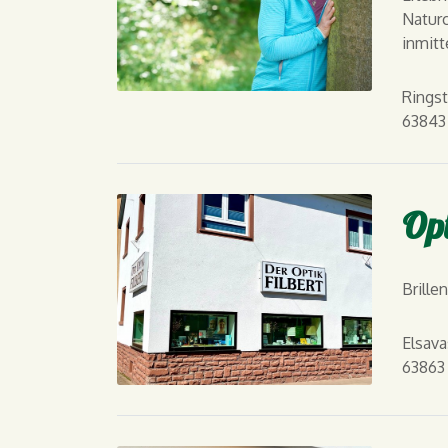
Natur
inmitt
Ringst
63843
Opt
Brille
Elsavas
63863