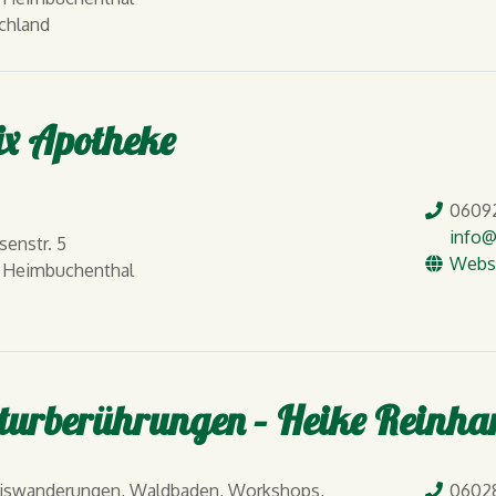
chland
ix Apotheke
Tel.
06092
E-Mail
info
@
isenstr. 5
WW
Webs
 Heimbuchenthal
turberührungen – Heike Reinha
Tel.
niswanderungen, Waldbaden, Workshops,
0602