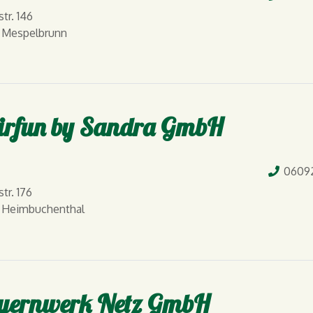
tr. 146
 Mespelbrunn
irfun by Sandra GmbH
Tel.
0609
tr. 176
 Heimbuchenthal
yernwerk Netz GmbH