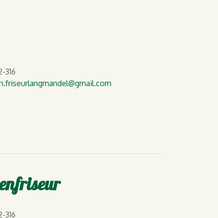
-316
in.friseurlangmandel
@gmail.com
enfriseur
-316