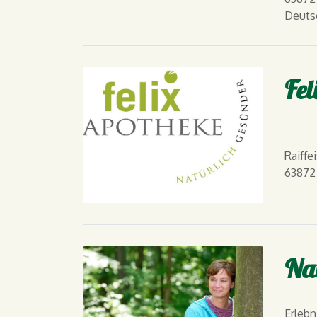
Deuts
Fel
Raiffe
63872
Na
Erleb