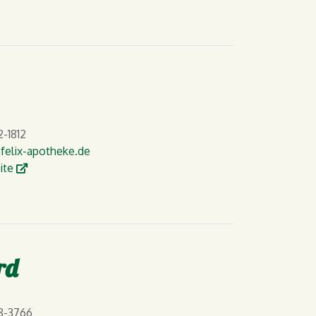
-1812
felix-apotheke.de
W
ite
rd
8-3766