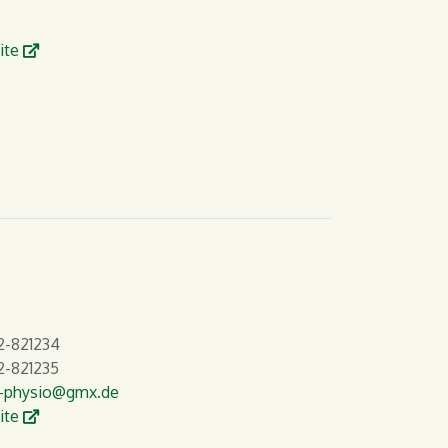
W
ite
-821234
-821235
-physio
@gmx.de
W
ite