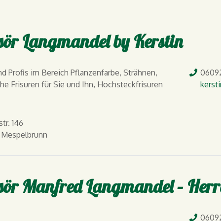
sör Langmandel by Kerstin
Tel.
nd Profis im Bereich Pflanzenfarbe, Strähnen,
06092
E-Mail
che Frisuren für Sie und Ihn, Hochsteckfrisuren
kerst
tr. 146
 Mespelbrunn
sör Manfred Langmandel – Herr
Tel.
06092