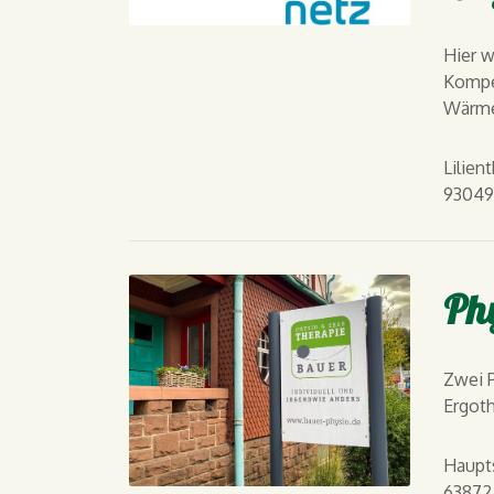
Hier w
Kompe
Wärme
Lilient
93049
Phy
Zwei P
Ergoth
Haupt
63872