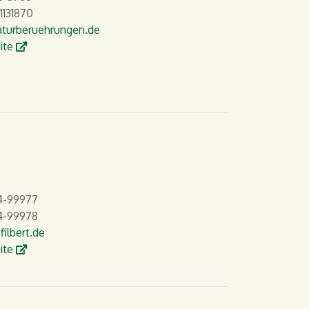
1131870
turberuehrungen.de
W
ite
4-99977
-99978
filbert.de
W
ite