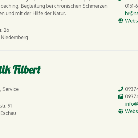
Mobil
coaching, Begleitung bei chronischen Schmerzen
0151-6
E-Mail
en und mit der Hilfe der Natur.
hr
@na
WW
Webs
r. 26
 Niedernberg
ik Filbert
Tel.
n, Service
0937
Fax
09374
E-Mail
info
@
tr. 91
WW
Webs
 Eschau