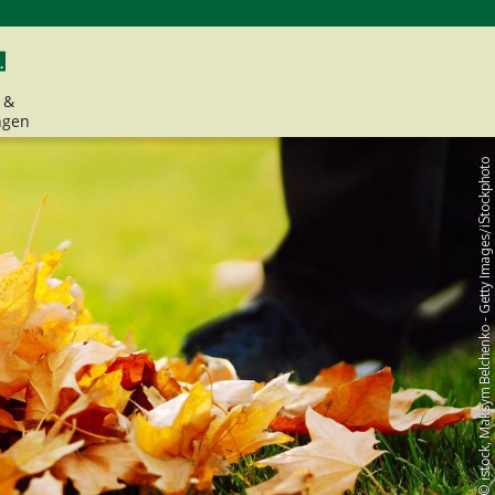
 &
ngen
© istock, Maksym Belchenko - Getty Images/iStockphoto