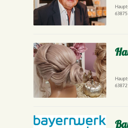
Haupts
63875
Ha
Haupts
63872
Ba