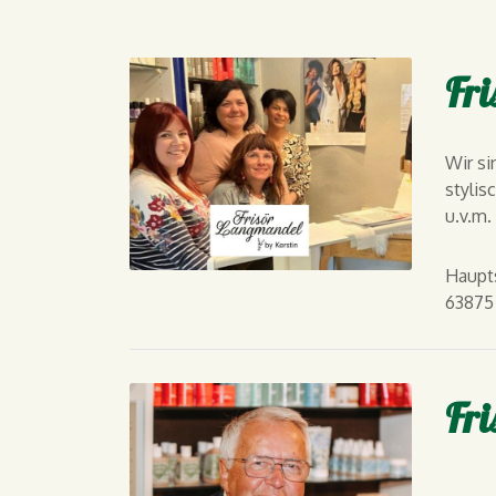
Fri
Wir si
stylis
u.v.m.
Haupts
63875
Fri