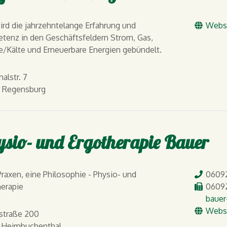
WW
ird die jahrzehntelange Erfahrung und
Webs
tenz in den Geschäftsfeldern Strom, Gas,
/Kälte und Erneuerbare Energien gebündelt.
halstr. 7
 Regensburg
sio- und Ergotherapie Bauer
Tel.
raxen, eine Philosophie - Physio- und
06092
Fax
erapie
06092
E-Mail
bauer
WW
Webs
straße 200
 Heimbuchenthal