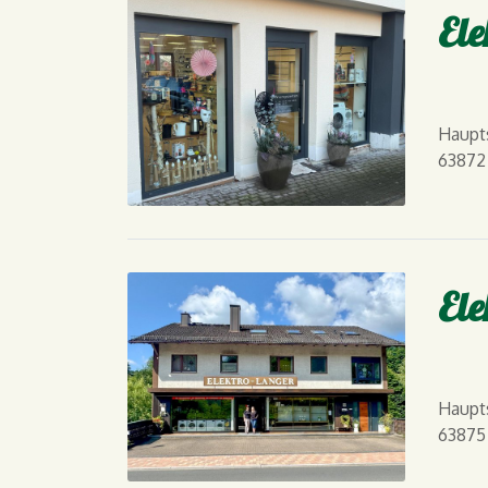
Ele
Haupts
63872
Ele
Haupts
63875