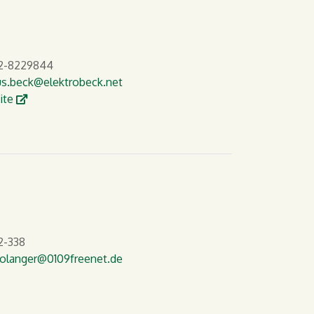
2-8229844
s.beck
@elektrobeck.net
W
ite
2-338
rolanger
@0109freenet.de