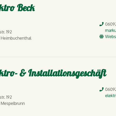
ktro Beck
Tel.
0609
E-Mail
marku
tr. 192
WW
Webs
 Heimbuchenthal
ktro- & Installationsgeschäft
Tel.
0609
E-Mail
elekt
tr. 192
 Mespelbrunn